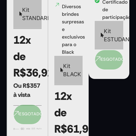
Certificado
Diversos
de
Kit
brindes
participação
STANDARD
surpresas
e
Kit
12x
exclusivos
ESTUDANT
para o
Black
de
ESGOTADO
Kit
R$36,92
BLACK
Ou R$357
12x
à vista
de
ESGOTADO
R$61,95