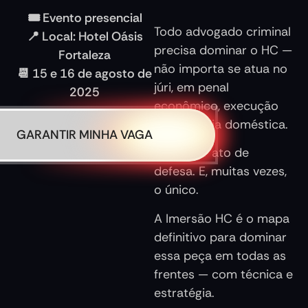
🎟️ Evento presencial
Todo advogado criminal
📍 Local: Hotel Oásis
precisa dominar o HC —
Fortaleza
não importa se atua no
📆 15 e 16 de agosto de
júri, em penal
2025
econômico, execução
ou violência doméstica.
GARANTIR MINHA VAGA
É o maior ato de
defesa. E, muitas vezes,
o único.
A Imersão HC é o mapa
definitivo para dominar
essa peça em todas as
frentes — com técnica e
estratégia.