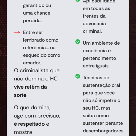
Aplicabilidade
garantido ou
em todas as
uma chance
frentes da
perdida.
advocacia
criminal.
Entre ser
lembrado como
Um ambiente de
referência… ou
excelência e
esquecido como
pertencimento
amador.
entre iguais.
O criminalista que
Técnicas de
não domina o HC
sustentação oral
vive refém da
para que você
sorte
.
não só impetre o
O que domina,
seu HC, mas
age com precisão,
saiba como
sustentar perante
é respeitado
e
desembargadores
mostra