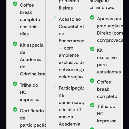
primeiras
advogados
Coffee
criminalistas.
fileiras
break
Apenas para
Acesso ao
completo
graduação em
Coquetel VIP
nos dois
Direito (com
de
dias
comprovação)
Encerramento
Kit especial
— com
Kit
da
ambiente
exclusivo
Academia
exclusivo de
para
de
networking e
estudantes
Criminalistas
celebração
Coffee
Trilha do
Participação
break
HC
na
completo
impressa
comemoração
Trilha do
oficial de 1
Certificado
HC
ano da
de
impressa
Academia
participação