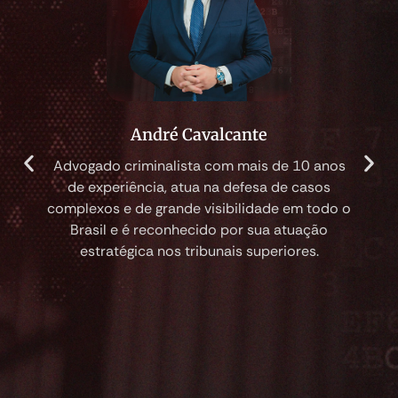
André Cavalcante
Advogado criminalista com mais de 10 anos
Advog
de experiência, atua na defesa de casos
Júri. 
complexos e de grande visibilidade em todo o
do 
Brasil e é reconhecido por sua atuação
Esp
estratégica nos tribunais superiores.
Profe
de 
públ