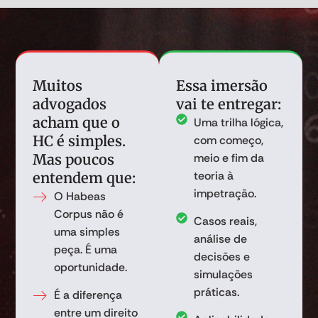
Muitos
Essa imersão
advogados
vai te entregar:
acham que o
Uma trilha lógica,
HC é simples.
com começo,
Mas poucos
meio e fim da
teoria à
entendem que:
impetração.
O Habeas
Corpus não é
Casos reais,
uma simples
análise de
peça. É uma
decisões e
oportunidade.
simulações
práticas.
É a diferença
entre um direito