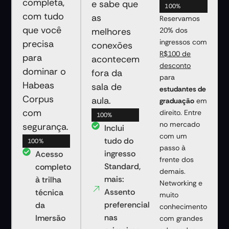
completa,
e sabe que
INGRESSOS VENDIDO
100%
com tudo
as
Reservamos
que você
melhores
20% dos
ingressos com
precisa
conexões
R$100 de
para
acontecem
desconto
dominar o
fora da
para
Habeas
sala de
estudantes de
Corpus
aula.
graduação
em
com
direito. Entre
INGRESSOS VENDIDOS
100%
no mercado
segurança.
Inclui
com um
tudo do
INGRESSOS VENDIDOS
100%
passo à
ingresso
Acesso
frente dos
Standard,
completo
demais.
mais:
à trilha
Networking e
Assento
técnica
muito
preferencial
da
conhecimento
nas
Imersão
com grandes