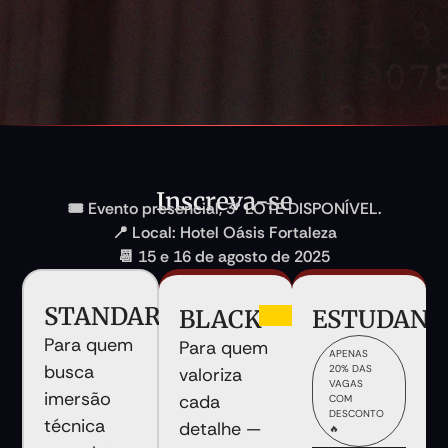
Inscreva-se
🎟️ Evento presencial, 3° LOTE DISPONÍVEL.
📍 Local: Hotel Oásis Fortaleza
📆 15 e 16 de agosto de 2025
STANDARD
BLACK
ESTUDANT
ESGOTADO
Para quem
Para quem
APENAS
busca
20% DAS
valoriza
VAGAS
imersão
cada
COM
DESCONTO
técnica
detalhe —
🔥