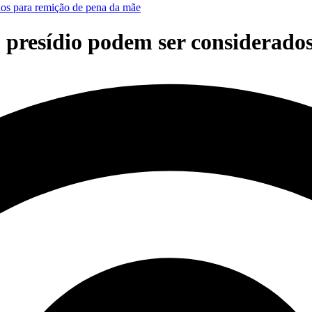
os para remição de pena da mãe
presídio podem ser considerado